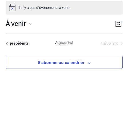
Évènements
Il n’y a pas d’évènements à venir.
Notice
Navi
Navi
À venir
Sélectionnez
Liste
de
par
une
vue
date.
Aujourd’hui
cons
Évènements
suivants
Évènements
précédents
Évè
S’abonner au calendrier